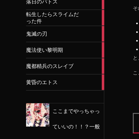
落日のパトス
articles
そ
転生したらスライムだ
2
った件
articles
57
鬼滅の刃
articles
2
魔法使い黎明期
articles
と
8
魔都精兵のスレイブ
articles
こ
8
黄昏のエトス
articles
ここまでやっちゃっ
ていいの！！？一般