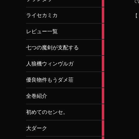
で
articles
4
ライセカミカ
【
articles
32
レビュー一覧
articles
3
七つの魔剣が支配する
articles
1
人狼機ウィンヴルガ
article
2
優良物件もうダメ荘
articles
8
全巻紹介
articles
3
初めてのセンセ。
articles
2
大ダーク
articles