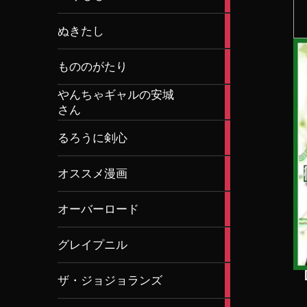
articles
1
ぬきたし
article
33
もののがたり
articles
やんちゃギャルの安城
2
さん
articles
8
るろうに剣心
articles
6
オススメ漫画
articles
1
オーバーロード
article
24
グレイプニル
articles
8
ザ・ジョジョランズ
articles