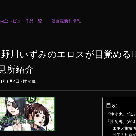
内全レビュー作品一覧
漫画最新刊情報
“野川いずみのエロスが目覚める!!
見所紹介
21年3月4日 -
性食鬼
目次
『性食鬼』第15
『性食鬼』第1
エキス集積所
外伝のヒロ