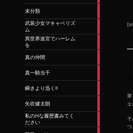
15
未分類
articles
武装少女マキャベリズ
[s
16
ム
articles
異世界迷宮でハーレム
4
を
articles
11
真の仲間
articles
6
真一騎当千
articles
1
瞬きより迅く!!
article
第
14
矢吹健太朗
エ
articles
私のHな履歴書みてく
1
そ
ださい
article
つ
30