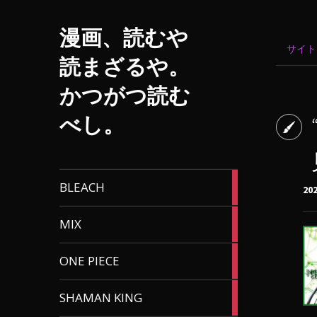
漫画、読むや
サイト
読まざるや。
かつがつ読む
べし。
1
BLEACH
20
article
17
MIX
articles
12
ONE PIECE
articles
1
SHAMAN KING
article