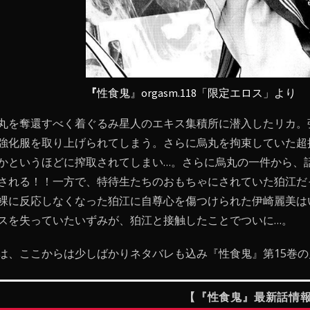
『
性食鬼』orgasm.118「限定エロス」より
丸を奪還すべく着ぐるみ星人のエキス集積所に潜入したリカ。
強化服を取り上げられてしまう。さらに烏丸を拘束していた超
かというほどに搾取されてしまい…。さらに烏丸の一件から、話
される！！一方で、特待生たちのおもちゃにされていた狛江だ
裸に反応しなくなった狛江に自尊心を傷つけられた伊崎麗美は
スを失っていたいずみが、狛江と接触したことでついに…。
は、ここからは少しばかりネタバレも込み『性食鬼』第15巻
【『性食鬼』最新話情