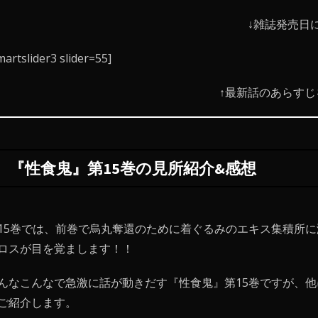
↓雑誌発売日に
martslider3 slider=55]
↑最新話のあらすじを
『性食鬼』第15巻の見所紹介&感想
15巻では、前巻で烏丸奪還のために着ぐるみのエキス集積所に
ロスが目を覚まします！！
んなこんなで急激に話が動きだす『性食鬼』第15巻ですが、
ご紹介します。