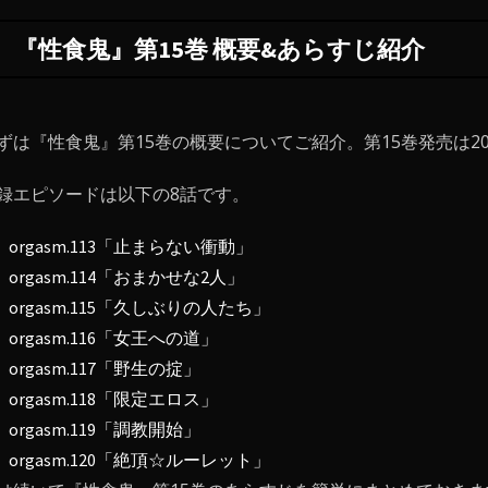
『性食鬼』第15巻 概要&あらすじ紹介
ずは『性食鬼』第15巻の概要についてご紹介。第15巻発売は20
録エピソードは以下の8話です。
orgasm.113「止まらない衝動」
orgasm.114「おまかせな2人」
orgasm.115「久しぶりの人たち」
orgasm.116「女王への道」
orgasm.117「野生の掟」
orgasm.118「限定エロス」
orgasm.119「調教開始」
orgasm.120「絶頂☆ルーレット」