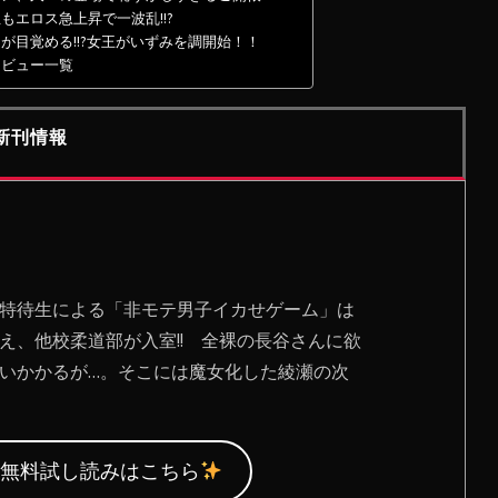
もエロス急上昇で一波乱!!?
が目覚める!!?女王がいずみを調開始！！
レビュー一覧
新刊情報
特待生による「非モテ男子イカせゲーム」は
え、他校柔道部が入室!! 全裸の長谷さんに欲
いかかるが…。そこには魔女化した綾瀬の次
無料試し読みはこちら