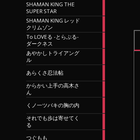
SHAMAN KING THE
27
SUPER STAR
articles
SHAMAN KING レッド
4
クリムゾン
articles
To LOVEる -とらぶる-
9
ダークネス
articles
あやかしトライアング
11
ル
articles
21
あらくさ忍法帖
articles
からかい上手の高木さ
16
ん
articles
17
くノ一ツバキの胸の内
articles
それでも歩は寄せてく
6
る
articles
38
つぐもも