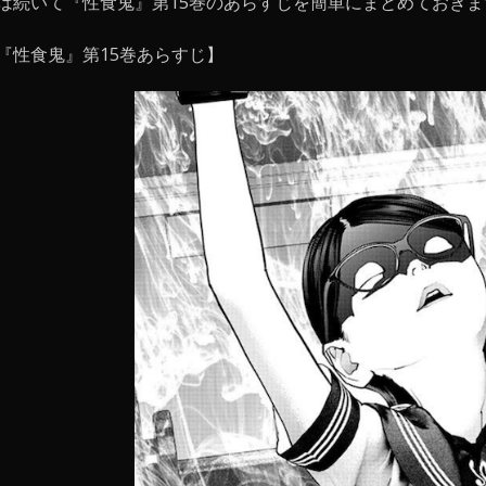
は続いて『性食鬼』第15巻のあらすじを簡単にまとめておきま
『性食鬼』第15巻あらすじ】