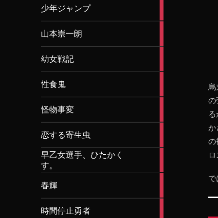
31
少年ジャンプ
articles
0
山本崇一朗
articles
3
幼女戦記
articles
26
性食鬼
烏
articles
の
1
怪物事変
る
article
か
4
恋する寄生虫
articles
の
早乙女選手、ひたかく
ロ
2
す。
articles
で
7
春輝
articles
3
時間停止勇者
articles