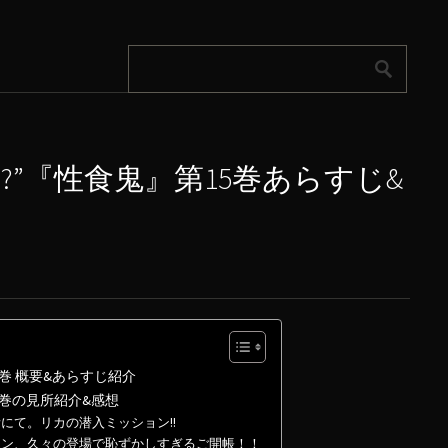
?”『性食鬼』第15巻あらすじ&
巻 概要&あらすじ紹介
5巻の見所紹介&感想
にて。リカの潜入ミッション!!
イン、久々の登場で恥ずかしすぎるご開帳！！