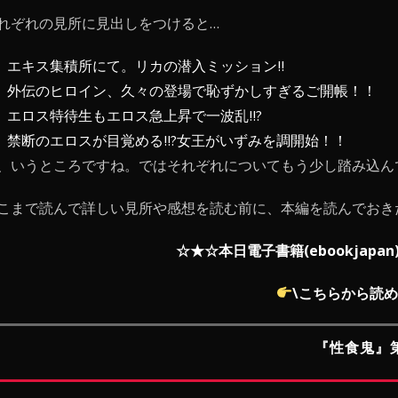
れぞれの見所に見出しをつけると…
エキス集積所にて。リカの潜入ミッション!!
外伝のヒロイン、久々の登場で恥ずかしすぎるご開帳！！
エロス特待生もエロス急上昇で一波乱!!?
禁断のエロスが目覚める!!?女王がいずみを調開始！！
、いうところですね。ではそれぞれについてもう少し踏み込ん
こまで読んで詳しい見所や感想を読む前に、本編を読んでおき
☆★☆本日電子書籍(ebookjapa
\
こちらから読め
『性食鬼』第