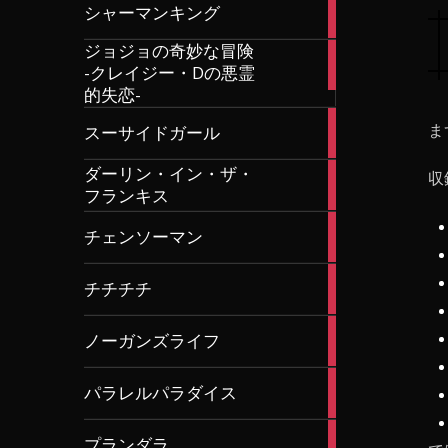
0
シャーマンキング
articles
ジョジョの奇妙な冒険
2
-クレイジー・Dの悪霊
articles
的失恋-
13
ま
スーサイドガール
articles
ダーリン・イン・ザ・
収
3
フランキス
articles
35
チェンソーマン
articles
8
チチチチ
articles
10
ノーガンズライフ
articles
20
パラレルパラダイス
articles
31
プランダラ