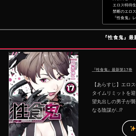
エロス特待生
禁断のエロス
『性食鬼』
『性食鬼』最
『性食鬼』最新第17巻
【あらすじ】エロス
タイムリミットを迎
望丸出しの男子が襲
なる陰謀が…!?