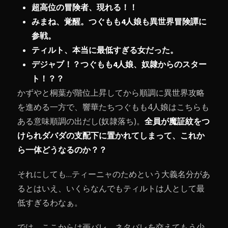
超高位の冒険者、現れる！！
みまね、覚醒。つぐもも4人娘も異世界冒険譚に
参戦。
ティルト、本当に最低すぎる女だった。
デジャブ！？つぐもも4人娘、奴隷からのスター
ト！？？
かずやと桐葉が階位上昇してから順調に異世界攻略
を進める一方で、響華たちつぐもも4人娘はこちらも
ある意味順調の出だし(奴隷落ち)。
全員が魔証紋をつ
けられダバダの支配下に置かれてしまって、これか
ら一体どうなるのか？？
それにしても…ティーニャのためという大義名分があ
るとはいえ、いくらなんでもティルトは人として最
低すぎるわなぁ。
では、ここからは画バレ、ネタバレを交えてもう少