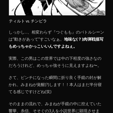
ティルト vs. チンピラ
しっかし…、相変わらず『つぐもも』のバトルシーン
は”動きがあって”すごいなぁ。
地味な(？)肉弾戦描写
もめっちゃかっこいいんですよねぇ。
実際、この男はこの世界では中の下程度の強さなの
だろうけれど、めっちゃ強そうに見えますよね〜。
さて、ピンチになった瞬間に折り良く手鏡の封が解
かれ、みまねが覚醒(?)します！！本人はまだ半分寝
てる感じですけどね(笑)
そのままの流れで、みまねが手鏡の中に控えていた
響華、糸信、そそぐの3人を小説世界に顕現させま