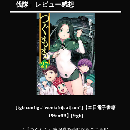
伐隊」レビュー感想
[tgb config=”week:fri|sat|sun”]【本日電子書籍
15%off!!】[/tgb]
\
『つぐもも』第24巻を読むならこちら!!
/