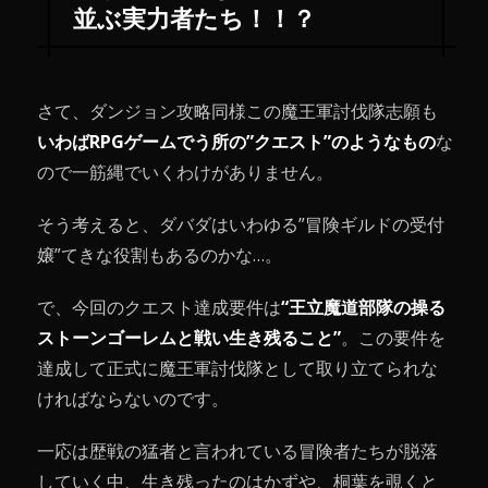
並ぶ実力者たち！！？
さて、ダンジョン攻略同様この魔王軍討伐隊志願も
いわばRPGゲームでう所の”クエスト”のようなもの
な
ので一筋縄でいくわけがありません。
そう考えると、ダバダはいわゆる”冒険ギルドの受付
嬢”てきな役割もあるのかな…。
で、今回のクエスト達成要件は
“王立魔道部隊の操る
ストーンゴーレムと戦い生き残ること”
。この要件を
達成して正式に魔王軍討伐隊として取り立てられな
ければならないのです。
一応は歴戦の猛者と言われている冒険者たちが脱落
していく中、生き残ったのはかずや、桐葉を覗くと