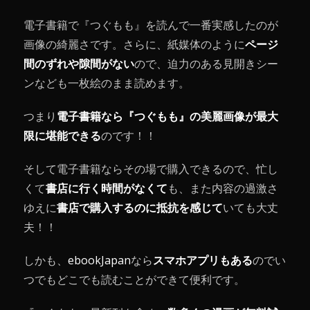
電子書籍で『つぐもも』を読んで一番実感したのが
画像の綺麗さです。さらに、紙媒体のように
ページ
間のずれや隙間がない
ので、迫力のある見開きシー
ンなども一枚絵のまま読めます。
つまり
電子書籍なら『つぐもも』の美麗画像が最大
限に堪能できる
のです！！
そして電子書籍ならその場で購入できるので、忙し
くて
書店に行く時間がなくて
も、また内容の過激さ
ゆえに
書店で購入するのに抵抗を感じて
いても大丈
夫！！
しかも、
ebookJapan
なら
スマホアプリもある
のでい
つでもどこでも読むことができて便利です。