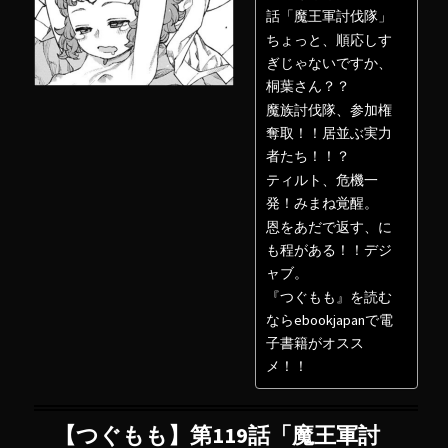
話「魔王軍討伐隊」
ちょっと、順応しす
ぎじゃないですか、
桐葉さん？？
魔族討伐隊、参加権
奪取！！居並ぶ実力
者たち！！？
ティルト、危機一
発！みまね覚醒。
恩をあだで返す、に
も程がある！！デジ
ャブ。
『つぐもも』を読む
ならebookjapanで電
子書籍がオスス
メ！！
【つぐもも】第119話「魔王軍討