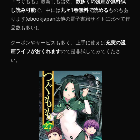
『つぐもも』最新刊も含め、
数多くの漫画が無料試
し読み可能
で、中には
丸々1巻無料で読める
ものもあ
ります(
ebookjapan
は他の電子書籍サイトに比べて作
品数も多い)。
クーポンやサービスも多く、上手に使えば
充実の漫
画ライフがおくれます
ので是非試してみてくださ
い。