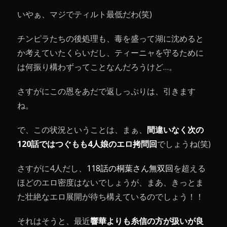
いやぁ、マジでティルト最低だわ(笑)
チンピラたちの後処理も、毒を盛って湖に沈めると
か考えていたくらいだし、ティーニャを守るために
は何振り構わずってことなんだろうけど…。
さすがにこの恩をあだで返しっぷりは、引きます
ね。
で、この状況ということは、まぁ、
間違いなく次の
120話ではつぐもも4人娘のエロ拷問回
でしょうね(笑)
さすがに4人だし、
118話の桐葉さん無双回
を超える
ほどのエロ密度はないでしょうが、まあ、きっとま
た壮絶なエロ展開が待ち構えているのでしょう！！
それはそうと、最近
響華よりも糸信の方が扱いが良