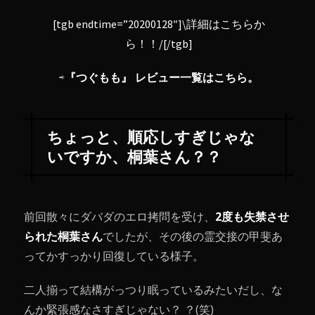
[tgb endtime=”20200128″]\
詳細はこちらか
ら！！
/[/tgb]
⇨
『つぐもも』 レビュー一覧はこちら。
ちょっと、順応しすぎじゃな
いですか、桐葉さん？？
前回散々にダバダのエロ拷問を受け、
2度も失禁させ
られた桐葉さん
でしたが、その後の霊交接の甲斐あ
ってかすっかり回復している様子。
二人揃って結構がっつり眠っているみたいだし、な
んか緊張感なさすぎじゃない？ ？(笑)